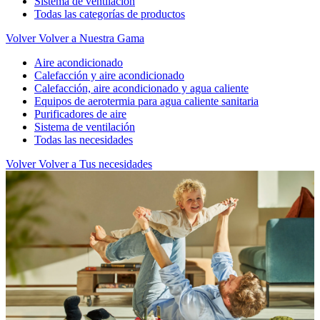
Sistema de ventilación
Todas las categorías de productos
Volver
Volver a Nuestra Gama
Aire acondicionado
Calefacción y aire acondicionado
Calefacción, aire acondicionado y agua caliente
Equipos de aerotermia para agua caliente sanitaria
Purificadores de aire
Sistema de ventilación
Todas las necesidades
Volver
Volver a Tus necesidades