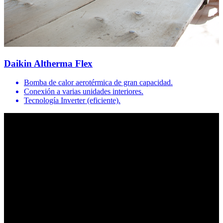
Daikin Altherma Flex
Bomba de calor aerotérmica de gran capacidad.
Conexión a varias unidades interiores.
Tecnología Inverter (eficiente).