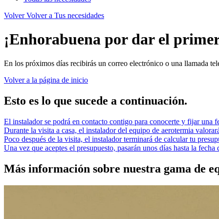
Volver
Volver a Tus necesidades
¡Enhorabuena por dar el primer
En los próximos días recibirás un correo electrónico o una llamada tel
Volver a la página de inicio
Esto es lo que sucede a continuación.
El instalador se podrá en contacto contigo para conocerte y fijar una fe
Durante la visita a casa, el instalador del equipo de aerotermia valorar
Poco después de la visita, el instalador terminará de calcular tu presup
Una vez que aceptes el presupuesto, pasarán unos días hasta la fecha 
Más información sobre nuestra gama de eq