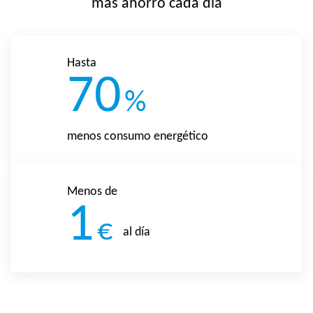
más ahorro cada día
Hasta
70
%
menos consumo energético
Menos de
1
€
al día