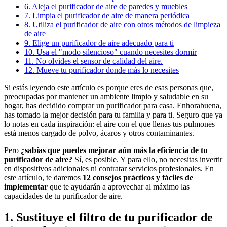
6. Aleja el purificador de aire de paredes y muebles
7. Limpia el purificador de aire de manera periódica
8. Utiliza el purificador de aire con otros métodos de limpieza
de aire
9. Elige un purificador de aire adecuado para ti
10. Usa el "modo silencioso" cuando necesites dormir
11. No olvides el sensor de calidad del aire.
12. Mueve tu purificador donde más lo necesites
Si estás leyendo este artículo es porque eres de esas personas que,
preocupadas por mantener un ambiente limpio y saludable en su
hogar, has decidido comprar un purificador para casa. Enhorabuena,
has tomado la mejor decisión para tu familia y para ti. Seguro que ya
lo notas en cada inspiración: el aire con el que llenas tus pulmones
está menos cargado de polvo, ácaros y otros contaminantes.
Pero
¿sabías que puedes mejorar aún más la eficiencia de tu
purificador de aire?
Sí, es posible. Y para ello, no necesitas invertir
en dispositivos adicionales ni contratar servicios profesionales. En
este artículo, te daremos
12 consejos prácticos y fáciles de
implementar
que te ayudarán a aprovechar al máximo las
capacidades de tu purificador de aire.
1. Sustituye el filtro de tu purificador de