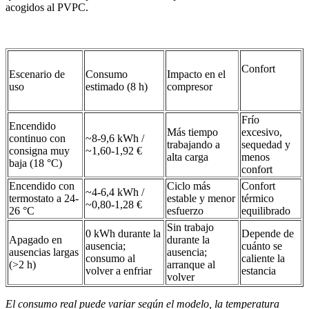
acogidos al PVPC.
Confort
Escenario de
Consumo
Impacto en el
uso
estimado (8 h)
compresor
Frío
Encendido
Más tiempo
excesivo,
continuo con
~8-9,6 kWh /
trabajando a
sequedad y
consigna muy
~1,60-1,92 €
alta carga
menos
baja (18 °C)
confort
Encendido con
Ciclo más
Confort
~4-6,4 kWh /
termostato a 24-
estable y menor
térmico
~0,80-1,28 €
26 °C
esfuerzo
equilibrado
Sin trabajo
0 kWh durante la
Depende de
Apagado en
durante la
ausencia;
cuánto se
ausencias largas
ausencia;
consumo al
caliente la
(>2 h)
arranque al
volver a enfriar
estancia
volver
El consumo real puede variar según el modelo, la temperatura