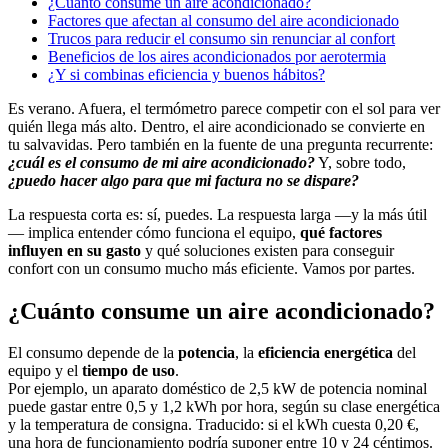
¿Cuánto consume un aire acondicionado?
Factores que afectan al consumo del aire acondicionado
Trucos para reducir el consumo sin renunciar al confort
Beneficios de los aires acondicionados por aerotermia
¿Y si combinas eficiencia y buenos hábitos?
Es verano. Afuera, el termómetro parece competir con el sol para ver
quién llega más alto. Dentro, el aire acondicionado se convierte en
tu salvavidas. Pero también en la fuente de una pregunta recurrente:
¿cuál es el consumo de mi aire acondicionado?
Y, sobre todo,
¿puedo hacer algo para que mi factura no se dispare?
La respuesta corta es: sí, puedes. La respuesta larga —y la más útil
— implica entender cómo funciona el equipo,
qué factores
influyen en su gasto
y qué soluciones existen para conseguir
confort con un consumo mucho más eficiente. Vamos por partes.
¿Cuánto consume un aire acondicionado?
El consumo depende de la
potencia
, la
eficiencia energética
del
equipo y el
tiempo de uso
.
Por ejemplo, un aparato doméstico de 2,5 kW de potencia nominal
puede gastar entre 0,5 y 1,2 kWh por hora, según su clase energética
y la temperatura de consigna. Traducido: si el kWh cuesta 0,20 €,
una hora de funcionamiento podría suponer entre 10 y 24 céntimos.