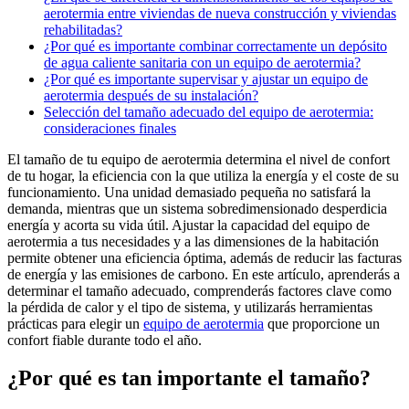
aerotermia entre viviendas de nueva construcción y viviendas
rehabilitadas?
¿Por qué es importante combinar correctamente un depósito
de agua caliente sanitaria con un equipo de aerotermia?
¿Por qué es importante supervisar y ajustar un equipo de
aerotermia después de su instalación?
Selección del tamaño adecuado del equipo de aerotermia:
consideraciones finales
El tamaño de tu equipo de aerotermia determina el nivel de confort
de tu hogar, la eficiencia con la que utiliza la energía y el coste de su
funcionamiento. Una unidad demasiado pequeña no satisfará la
demanda, mientras que un sistema sobredimensionado desperdicia
energía y acorta su vida útil. Ajustar la capacidad del equipo de
aerotermia a tus necesidades y a las dimensiones de la habitación
permite obtener una eficiencia óptima, además de reducir las facturas
de energía y las emisiones de carbono. En este artículo, aprenderás a
determinar el tamaño adecuado, comprenderás factores clave como
la pérdida de calor y el tipo de sistema, y utilizarás herramientas
prácticas para elegir un
equipo de aerotermia
que proporcione un
confort fiable durante todo el año.
¿Por qué es tan importante el tamaño?