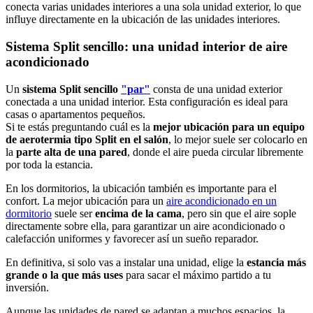
conecta varias unidades interiores a una sola unidad exterior, lo que
influye directamente en la ubicación de las unidades interiores.
Sistema Split sencillo: una unidad interior de aire
acondicionado
Un
sistema Split sencillo
"par"
consta de una unidad exterior
conectada a una unidad interior. Esta configuración es ideal para
casas o apartamentos pequeños.
Si te estás preguntando cuál es la
mejor ubicación para un equipo
de aerotermia tipo Split en el salón
, lo mejor suele ser colocarlo en
la
parte alta de una pared
, donde el aire pueda circular libremente
por toda la estancia.
En los dormitorios, la ubicación también es importante para el
confort. La mejor ubicación para un
aire acondicionado en un
dormitorio
suele ser
encima de la cama
, pero sin que el aire sople
directamente sobre ella, para garantizar un aire acondicionado o
calefacción uniformes y favorecer así un sueño reparador.
En definitiva, si solo vas a instalar una unidad, elige la
estancia más
grande o la que más uses
para sacar el máximo partido a tu
inversión.
Aunque las unidades de pared se adaptan a muchos espacios, la