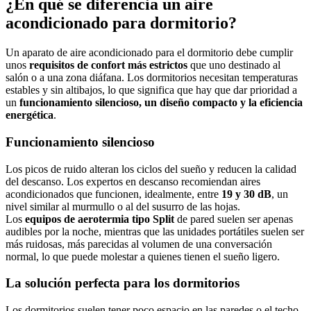
¿En qué se diferencia un aire
acondicionado para dormitorio?
Un aparato de aire acondicionado para el dormitorio debe cumplir
unos
requisitos de confort más estrictos
que uno destinado al
salón o a una zona diáfana. Los dormitorios necesitan temperaturas
estables y sin altibajos, lo que significa que hay que dar prioridad a
un
funcionamiento silencioso, un diseño compacto y la eficiencia
energética
.
Funcionamiento silencioso
Los picos de ruido alteran los ciclos del sueño y reducen la calidad
del descanso. Los expertos en descanso recomiendan aires
acondicionados que funcionen, idealmente, entre
19 y 30 dB
, un
nivel similar al murmullo o al del susurro de las hojas.
Los
equipos de aerotermia tipo Split
de pared suelen ser apenas
audibles por la noche, mientras que las unidades portátiles suelen ser
más ruidosas, más parecidas al volumen de una conversación
normal, lo que puede molestar a quienes tienen el sueño ligero.
La solución perfecta para los dormitorios
Los dormitorios suelen tener poco espacio en las paredes o el techo,