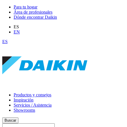
Para tu hogar
Área de profesionales
Dónde encontrar Daikin
ES
EN
ES
Productos y consejos
Inspiración
Servicios / Asistencia
Showrooms
Buscar