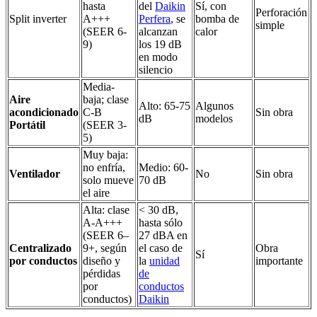
hasta
del
Daikin
Sí, con
Perforación
Split inverter
A+++
Perfera
, se
bomba de
simple
(SEER 6-
alcanzan
calor
9)
los 19 dB
en modo
silencio
Media-
Aire
baja; clase
Alto: 65-75
Algunos
acondicionado
C-B
Sin obra
dB
modelos
Portátil
(SEER 3-
5)
Muy baja:
no enfría,
Medio: 60-
Ventilador
No
Sin obra
solo mueve
70 dB
el aire
Alta: clase
< 30 dB,
A-A+++
hasta sólo
(SEER 6–
27 dBA en
Centralizado
9+, según
el caso de
Obra
Sí
por conductos
diseño y
la
unidad
importante
pérdidas
de
por
conductos
conductos)
Daikin