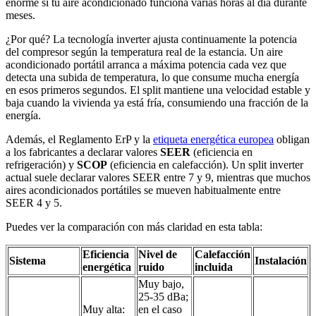
enorme si tu aire acondicionado funciona varias horas al día durante
meses.
¿Por qué? La tecnología inverter ajusta continuamente la potencia
del compresor según la temperatura real de la estancia. Un aire
acondicionado portátil arranca a máxima potencia cada vez que
detecta una subida de temperatura, lo que consume mucha energía
en esos primeros segundos. El split mantiene una velocidad estable y
baja cuando la vivienda ya está fría, consumiendo una fracción de la
energía.
Además, el Reglamento ErP y la
etiqueta energética europea
obligan
a los fabricantes a declarar valores
SEER
(eficiencia en
refrigeración) y
SCOP
(eficiencia en calefacción). Un split inverter
actual suele declarar valores SEER entre 7 y 9, mientras que muchos
aires acondicionados portátiles se mueven habitualmente entre
SEER 4 y 5.
Puedes ver la comparación con más claridad en esta tabla:
Eficiencia
Nivel de
Calefacción
Sistema
Instalación
energética
ruido
incluida
Muy bajo,
25-35 dBa;
Muy alta:
en el caso