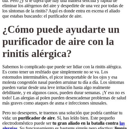
día. Pero ¿y si te dijera que hay una manera sencilla y rápida de
eliminar los alérgenos del aire y despedirte de una vez por todas de
los síntomas de la rinitis? Aquí es donde entra en escena el aliado
que estabas buscando: el purificador de aire.
¿Cómo puede ayudarte un
purificador de aire con la
rinitis alérgica?
Sabemos lo complicado que puede ser lidiar con la rinitis alérgica.
Es como tener un resfriado que simplemente no se va. Los
estornudos interminables, el picor insoportable de los ojos y esa
molesta congestión nasal pueden arruinar tu día a día. Los síntomas
pueden variar desde una leve irritación hasta algo realmente
debilitante, y en algunos casos, pueden durar semanas. ¡Y eso no es
todo! Las alergias al polen pueden desencadenar problemas de salud
más graves como ataques de asma e infecciones sinusales.
Pero no desesperes, te traemos una solución que podría cambiar tu
vida: un
purificador de aire
. Sí, has leído bien. Este pequeño
electrodoméstico puede ser
tu gran aliado en la batalla contra
las
alergias
.
Su funcionamiento es bastante simple pero efectivo:
limpia