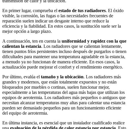
transmisión de calor y la ubicación.
En primer lugar, comprueba el
estado de tus radiadores
. El óxido
visible, la corrosión, las fugas o las necesidades frecuentes de
reparación suelen indicar un desgaste interno que reduce la
eficiencia y la fiabilidad. En estos casos, la sustitución suele ser la
mejor opción a largo plazo.
A continuación, ten en cuenta la
uniformidad y rapidez con la que
calientan la estancia
. Los radiadores que se calientan lentamente,
tienen puntos fríos persistentes incluso después de purgarlos o tienen
dificultades para mantener una temperatura agradable en la estancia,
a menudo ya no funcionan de manera eficiente. En esos casos, la
actualización puede mejorar el confort y el rendimiento energético.
Por último, evalúa el
tamaño y la ubicación
. Los radiadores más
grandes y modernos, que están totalmente expuestos y no están
bloqueados por muebles o cortinas, suelen funcionar mejor,
especialmente a las temperaturas del agua más bajas que utilizan los
equipos de aerotermia. Los radiadores más pequeños o antiguos que
necesitan alcanzar temperaturas muy altas para calentar una estancia
pueden ser demasiado pequeños para un funcionamiento eficiente
del equipo de aerotermia.
En última instancia, es esencial que un instalador cualificado realice
una
evaluación de la pérdida de calor estancia por estancia
. Esto