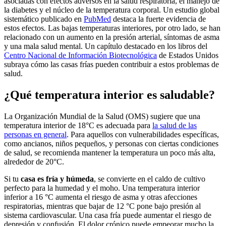
asociadas con efectos adversos en la salud respiratoria, el manejo de
la diabetes y el núcleo de la temperatura corporal. Un estudio global
sistemático publicado en
PubMed
destaca la fuerte evidencia de
estos efectos. Las bajas temperaturas interiores, por otro lado, se han
relacionado con un aumento en la presión arterial, síntomas de asma
y una mala salud mental. Un capítulo destacado en los libros del
Centro Nacional de Información Biotecnológica
de Estados Unidos
subraya cómo las casas frías pueden contribuir a estos problemas de
salud.
¿Qué temperatura interior es saludable?
La Organización Mundial de la Salud (OMS) sugiere que una
temperatura interior de 18°C es adecuada para
la salud de las
personas en general
. Para aquellos con vulnerabilidades específicas,
como ancianos, niños pequeños, y personas con ciertas condiciones
de salud, se recomienda mantener la temperatura un poco más alta,
alrededor de 20°C.
Si tu
casa es fría y húmeda
, se convierte en el caldo de cultivo
perfecto para la humedad y el moho. Una temperatura interior
inferior a 16 °C aumenta el riesgo de asma y otras afecciones
respiratorias, mientras que bajar de 12 °C pone bajo presión al
sistema cardiovascular. Una casa fría puede aumentar el riesgo de
depresión y confusión. El dolor crónico puede empeorar mucho la