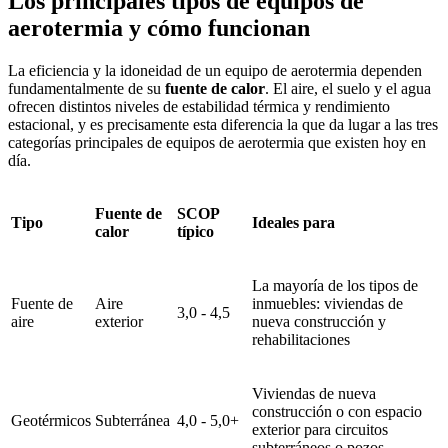
Los principales tipos de equipos de
aerotermia y cómo funcionan
La eficiencia y la idoneidad de un equipo de aerotermia dependen
fundamentalmente de su
fuente de calor
. El aire, el suelo y el agua
ofrecen distintos niveles de estabilidad térmica y rendimiento
estacional, y es precisamente esta diferencia la que da lugar a las tres
categorías principales de equipos de aerotermia que existen hoy en
día.
Fuente de
SCOP
Tipo
Ideales para
calor
típico
La mayoría de los tipos de
Fuente de
Aire
inmuebles: viviendas de
3,0 - 4,5
aire
exterior
nueva construcción y
rehabilitaciones
Viviendas de nueva
construcción o con espacio
Geotérmicos
Subterránea
4,0 - 5,0+
exterior para circuitos
subterráneos o pozos