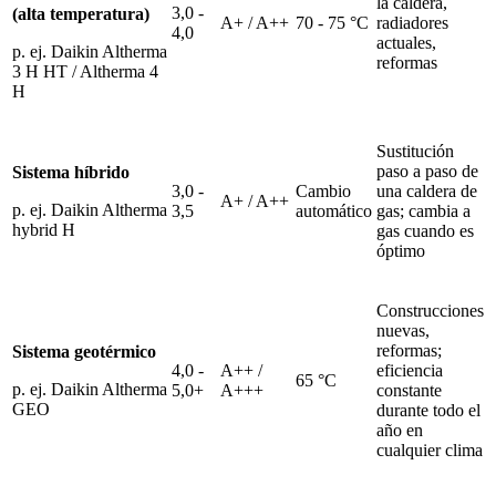
la caldera,
3,0 -
(alta temperatura)
A+ / A++
70 - 75 °C
radiadores
4,0
actuales,
p. ej. Daikin Altherma
reformas
3 H HT / Altherma 4
H
Sustitución
paso a paso de
Sistema híbrido
3,0 -
Cambio
una caldera de
A+ / A++
p. ej. Daikin Altherma
3,5
automático
gas; cambia a
hybrid H
gas cuando es
óptimo
Construcciones
nuevas,
reformas;
Sistema geotérmico
4,0 -
A++ /
eficiencia
65 °C
p. ej. Daikin Altherma
5,0+
A+++
constante
GEO
durante todo el
año en
cualquier clima