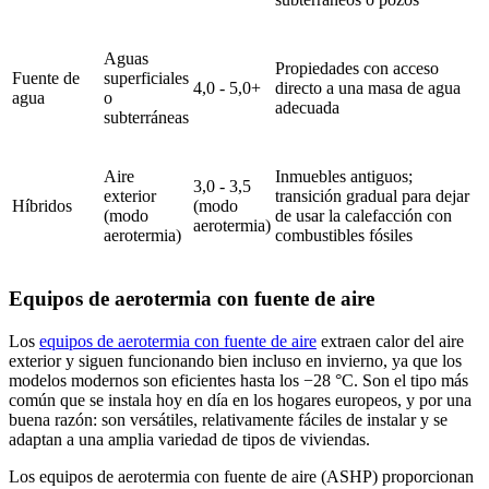
Aguas
Propiedades con acceso
Fuente de
superficiales
4,0 - 5,0+
directo a una masa de agua
agua
o
adecuada
subterráneas
Aire
Inmuebles antiguos;
3,0 - 3,5
exterior
transición gradual para dejar
Híbridos
(modo
(modo
de usar la calefacción con
aerotermia)
aerotermia)
combustibles fósiles
Equipos de aerotermia con fuente de aire
Los
equipos de aerotermia con fuente de aire
extraen calor del aire
exterior y siguen funcionando bien incluso en invierno, ya que los
modelos modernos son eficientes hasta los −28 °C. Son el tipo más
común que se instala hoy en día en los hogares europeos, y por una
buena razón: son versátiles, relativamente fáciles de instalar y se
adaptan a una amplia variedad de tipos de viviendas.
Los equipos de aerotermia con fuente de aire (ASHP) proporcionan