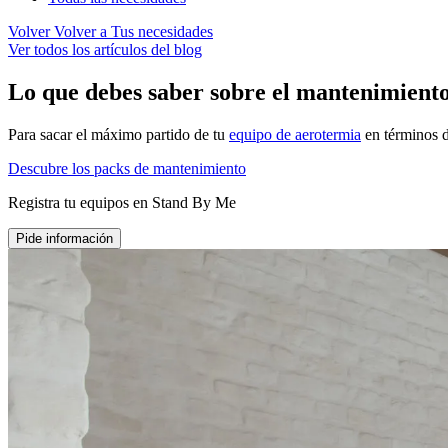
Volver
Volver a Tus necesidades
Ver todos los artículos del blog
Lo que debes saber sobre el mantenimiento 
Para sacar el máximo partido de tu
equipo de aerotermia
en términos d
Descubre los packs de mantenimiento
Registra tu equipos en Stand By Me
Pide información