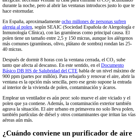
durante la noche, pero al abrir las ventanas introduces justo lo que te
hace estornudar.
En España, aproximadamente
ocho millones de personas sufren
alergia al polen
, según SEAIC (Sociedad Española de Alergología e
Inmunología Clínica), con las gramíneas como principal causa. El
polen tiene un tamaño entre 2,5 y 150 micras, aunque los alérgenos
más comunes (gramíneas, olivo, plátano de sombra) rondan las 25-
40 micras.
Después de dormir 8 horas con la ventana cerrada, el CO₂ sube
tanto que afecta al descanso. En este sentido, en el
Documento
Básico DB HS de Salubridad del CTE
habla de un nivel máximo de
900 ppm (partes por millón). Para rebajarlo y renovar el aire, abrir la
ventana es la opción más sencilla, pero ese gesto supone la entrada
al interior de la vivienda de polen, contaminación y ácaros.
Emplear un ventilador es aún peor: solo mueve el aire viciado y el
polen que ya contiene. Además, la contaminación exterior también
agrava la situación. El aire urbano en primavera no solo lleva polen,
también partículas de diésel y otros contaminantes que irritan las vías
aéreas aún más.
¿Cuándo conviene un purificador de aire