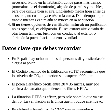
necesario. Ponlo en la habitación donde pasas más tiempo
(normalmente el dormitorio), alejado de paredes y muebles,
para que circule bien el aire. Enciéndelo media hora antes de
acostarte, no cuando ya estés en la cama. Dale tiempo a que
trabaje mientras el aire aún se mueve en la habitación.
Si no tienes opciones de ventilación natural:
un purificador
no es opcional, es obligatorio. Busca extraer aire viciado de
otra forma también, bien con un conducto al exterior o
abriendo la puerta hacia una zona ventilada
Datos clave que debes recordar
En España hay ocho millones de personas diagnosticadas de
alergia al polen.
El Código Técnico de la Edificación (CTE) recomienda que
los niveles de CO₂ en interiores no superen 900 ppm.
El polen alergénico oscila entre 20 y 35 micras, muy por
encima del tamaño que retienen los filtros HEPA.
La filtración HEPA es eficaz, pero solo sobre lo que ya está
dentro. La ventilación es la única que introduce aire nuevo.
En viviendas herméticas, la VMC con recuperador es