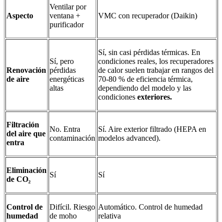
Ventilar por
Aspecto
ventana +
VMC con recuperador (Daikin)
purificador
Sí, sin casi pérdidas térmicas. En
Sí, pero
condiciones reales, los recuperadores
Renovación
pérdidas
de calor suelen trabajar en rangos del
de aire
energéticas
70-80 % de eficiencia térmica,
altas
dependiendo del modelo y las
condiciones
exteriores.
Filtración
No. Entra
Sí. Aire exterior filtrado (HEPA en
del aire que
contaminación
modelos advanced).
entra
Eliminación
Sí
Sí
de CO₂
Control de
Difícil. Riesgo
Automático. Control de humedad
humedad
de moho
relativa