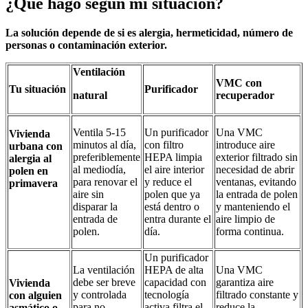
¿Qué hago según mi situación?
La solución depende de si es alergia, hermeticidad, número de
personas o contaminación exterior.
Ventilación
VMC con
Tu situación
Purificador
natural
recuperador
Ventila 5-15
Un purificador
Una VMC
Vivienda
minutos al día,
con filtro
introduce aire
urbana con
preferiblemente
HEPA limpia
exterior filtrado sin
alergia al
al mediodía,
el aire interior
necesidad de abrir
polen en
para renovar el
y reduce el
ventanas, evitando
primavera
aire sin
polen que ya
la entrada de polen
disparar la
está dentro o
y manteniendo el
entrada de
entra durante el
aire limpio de
polen.
día.
forma continua.
Un purificador
La ventilación
HEPA de alta
Una VMC
debe ser breve
capacidad con
garantiza aire
Vivienda
y controlada
tecnología
filtrado constante y
con alguien
para no
activa filtra el
reduce la
asmático o