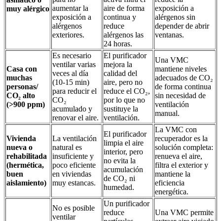
aumentar la
aire de forma
exposición a
muy alérgico
exposición a
continua y
alérgenos sin
alérgenos
reduce
depender de abrir
exteriores.
alérgenos las
ventanas.
24 horas.
Es necesario
El purificador
Una VMC
ventilar varias
mejora la
Casa con
mantiene niveles
veces al día
calidad del
muchas
adecuados de CO₂
(10-15 min)
aire, pero no
personas/
de forma continua
para reducir el
reduce el CO₂,
CO₂ alto
sin necesidad de
CO₂
por lo que no
(>900 ppm)
ventilación
acumulado y
sustituye la
manual.
renovar el aire.
ventilación.
La VMC con
El purificador
Vivienda
La ventilación
recuperador es la
limpia el aire
nueva o
natural es
solución completa:
interior, pero
rehabilitada
insuficiente y
renueva el aire,
no evita la
(hermética,
poco eficiente
filtra el exterior y
acumulación
buen
en viviendas
mantiene la
de CO₂ ni
aislamiento)
muy estancas.
eficiencia
humedad.
energética.
Un purificador
No es posible
reduce
Una VMC permite
ventilar