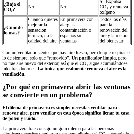
Sí. Expulsa
¿Baja el
No
No
CO₂ y renueva
CO₂?
oxígeno
Cuando quieres
En primavera con
Todos los días
mejorar la
alergias,
para la
¿Cuándo
sensación
contaminación o
renovación del
lo usas?
térmica, no la
espacios sin
aire y la mejora
calidad del aire
ventanas
del bienestar
Con un ventilador sientes que hay aire fresco, pero lo que respiras es
lo de siempre, solo que “removido”.
Un purificador limpia
, pero
no trae aire nuevo del exterior, así que el CO₂ sigue acumulándose
mientras duermes.
La única que realmente renueva el aire es la
ventilación.
¿Por qué en primavera abrir las ventanas
se convierte en un problema?
El dilema de primavera es simple: necesitas ventilar para
renovar aire, pero ventilar en esta época significa llenar tu casa
de polen y ruido.
La primavera trae consigo un gran dilema para las personas
alérgicas: necesitas ventilar tu casa para eliminar el CO₂ acumulado