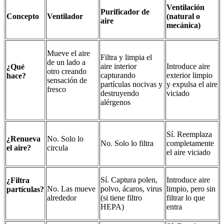
Ventilación
Purificador de
Concepto
Ventilador
(natural o
aire
mecánica)
Mueve el aire
Filtra y limpia el
de un lado a
aire interior
Introduce aire
¿Qué
otro creando
capturando
exterior limpio
hace?
sensación de
partículas nocivas y
y expulsa el aire
fresco
destruyendo
viciado
alérgenos
Sí. Reemplaza
¿Renueva
No. Solo lo
No. Solo lo filtra
completamente
el aire?
circula
el aire viciado
Sí. Captura polen,
Introduce aire
¿Filtra
No. Las mueve
polvo, ácaros, virus
limpio, pero sin
partículas?
alrededor
(si tiene filtro
filtrar lo que
HEPA)
entra