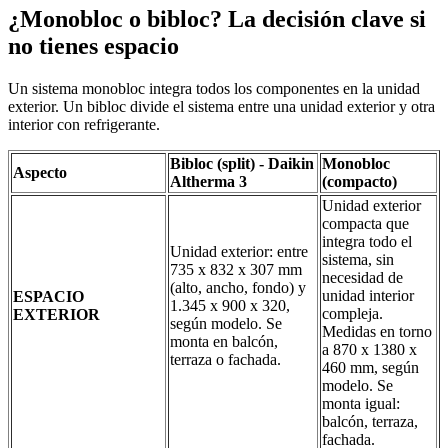
¿Monobloc o bibloc? La decisión clave si
no tienes espacio
Un sistema monobloc integra todos los componentes en la unidad
exterior. Un bibloc divide el sistema entre una unidad exterior y otra
interior con refrigerante.
Bibloc (split) - Daikin
Monobloc
Aspecto
Altherma 3
(compacto)
Unidad exterior
compacta que
integra todo el
Unidad exterior: entre
sistema, sin
735 x 832 x 307 mm
necesidad de
(alto, ancho, fondo) y
unidad interior
ESPACIO
1.345 x 900 x 320,
compleja.
EXTERIOR
según modelo. Se
Medidas en torno
monta en balcón,
a 870 x 1380 x
terraza o fachada.
460 mm, según
modelo. Se
monta igual:
balcón, terraza,
fachada.