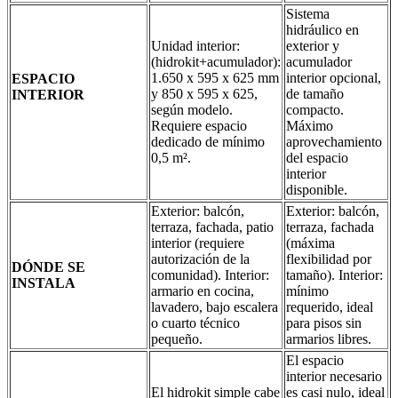
Sistema
hidráulico en
Unidad interior:
exterior y
(hidrokit+acumulador):
acumulador
1.650 x 595 x 625 mm
interior opcional,
ESPACIO
y 850 x 595 x 625,
de tamaño
INTERIOR
según modelo.
compacto.
Requiere espacio
Máximo
dedicado de mínimo
aprovechamiento
0,5 m².
del espacio
interior
disponible.
Exterior: balcón,
Exterior: balcón,
terraza, fachada, patio
terraza, fachada
interior (requiere
(máxima
autorización de la
flexibilidad por
DÓNDE SE
comunidad). Interior:
tamaño). Interior:
INSTALA
armario en cocina,
mínimo
lavadero, bajo escalera
requerido, ideal
o cuarto técnico
para pisos sin
pequeño.
armarios libres.
El espacio
interior necesario
El hidrokit simple cabe
es casi nulo, ideal