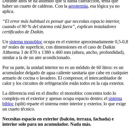
Durante años se ha asumido que si había calefacción, tenía que
haber un cuarto de calderas. Con la
aerotermia
, esa lógica ya no
aplica.
“El error más habitual es pensar que necesitas espacio interior,
cuando el 90 % del sistema está fuera”, explican instaladores
certificados de Daikin.
Un
sistema monobloc
ocupa en el exterior aproximadamente 0,5-0,8
m² reales de superficie, con dimensiones en el caso de Daikin
Altherma 3 de 870 x 1380 x 460 mm (altura, ancho, profundidad),
similar a la de un aire acondicionado.
Por su parte, la unidad interior no es un módulo de 60 litros: es un
acumulador delgado de agua caliente sanitaria que cabe en cualquier
armario de cocina o lavadero. El compresor, el intercambiador de
calor y los circuitos de refrigeración están todos en la caja exterior.
La diferencia está en el diseño: el monobloc concentra todo lo
complejo en el exterior y apenas ocupa espacio dentro; el
sistema
bibloc
(split) reparte el sistema entre interior y exterior, lo que exige
un cuarto técnico.
Necesitas espacio en exterior (balcón, terraza, fachada) e
interior solo para un acumulador. Nada más.