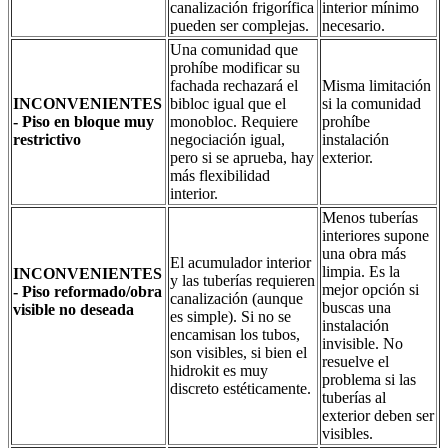
canalización frigorífica
interior mínimo
pueden ser complejas.
necesario.
Una comunidad que
prohíbe modificar su
fachada rechazará el
Misma limitación
INCONVENIENTES
bibloc igual que el
si la comunidad
- Piso en bloque muy
monobloc. Requiere
prohíbe
restrictivo
negociación igual,
instalación
pero si se aprueba, hay
exterior.
más flexibilidad
interior.
Menos tuberías
interiores supone
una obra más
El acumulador interior
limpia. Es la
INCONVENIENTES
y las tuberías requieren
mejor opción si
- Piso reformado/obra
canalización (aunque
buscas una
visible no deseada
es simple). Si no se
instalación
encamisan los tubos,
invisible. No
son visibles, si bien el
resuelve el
hidrokit es muy
problema si las
discreto estéticamente.
tuberías al
exterior deben ser
visibles.