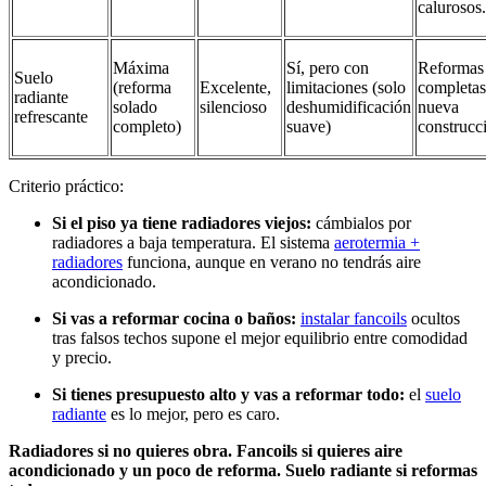
calurosos.
Máxima
Sí, pero con
Reformas
Suelo
(reforma
Excelente,
limitaciones (solo
completas
radiante
solado
silencioso
deshumidificación
nueva
refrescante
completo)
suave)
construcc
Criterio práctico:
Si el piso ya tiene radiadores viejos:
cámbialos por
radiadores a baja temperatura. El sistema
aerotermia +
radiadores
funciona, aunque en verano no tendrás aire
acondicionado.
Si vas a reformar cocina o baños:
instalar
fancoils
ocultos
tras falsos techos supone el mejor equilibrio entre comodidad
y precio.
Si tienes presupuesto alto y vas a reformar todo:
el
suelo
radiante
es lo mejor, pero es caro.
Radiadores si no quieres obra. Fancoils si quieres aire
acondicionado y un poco de reforma. Suelo radiante si reformas