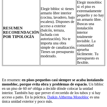
Elegir monobloc
si: el piso es
Elegir bibloc si: tienes
extremadamente
armario libre interior
pequeño y no hay
(cocina, lavadero, bajo
un armario libre.
escalera). Dispones de
Buscas una
acceso a exterior
RESUMEN
instalación
(balcón, terraza,
RECOMENDACIÓN
interior
fachada con
POR TIPOLOGÍA
totalmente
autorización). No te
invisible. La
importa una obra
comunidad
simple de canalización.
aprueba
Tienes un presupuesto
fácilmente. Tu
moderado.
presupuesto es
flexible.
En resumen:
en pisos pequeños casi siempre se acaba instalando
monobloc, porque evita obra y problemas de espacio.
Un bibloc
en un piso de 60 m² obliga a decidir dónde colocar la unidad
interior. También hay que prever el recorrido de los tubos y si hay
acceso a patio. En la práctica,
Daikin Altherma Monobloc
es una
única unidad exterior y poco más.