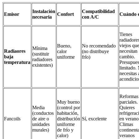
Instalación
Compatibilidad
Emisor
Confort
Cuándo e
necesaria
con A/C
Tienes
radiadore
viejos qu
Bueno,
No recomendado
Mínima
Radiaores
necesitan
calor
(no distribuye
(sustituir
baja
cambio.
uniforme
frío)
radiadores
temperatura
Presupues
existentes)
limitado.
necesitas 
acondicio
Reformas
Muy bueno
parciales.
Media
(control por
Quieres
(conductos
habitación,
refrigerac
Fancoils
de aire o
distribución
Sí, excelente
en verano
unidades
uniforme
Climas
murales)
de frío y
continenta
calor)
veranos