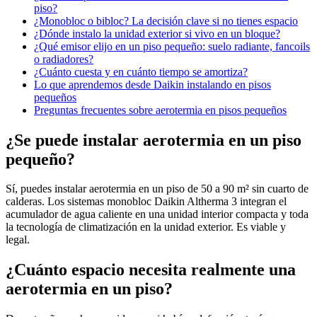
piso?
¿Monobloc o bibloc? La decisión clave si no tienes espacio
¿Dónde instalo la unidad exterior si vivo en un bloque?
¿Qué emisor elijo en un piso pequeño: suelo radiante, fancoils
o radiadores?
¿Cuánto cuesta y en cuánto tiempo se amortiza?
Lo que aprendemos desde Daikin instalando en pisos
pequeños
Preguntas frecuentes sobre aerotermia en pisos pequeños
¿Se puede instalar aerotermia en un piso
pequeño?
Sí, puedes instalar aerotermia en un piso de 50 a 90 m² sin cuarto de
calderas. Los sistemas monobloc Daikin Altherma 3 integran el
acumulador de agua caliente en una unidad interior compacta y toda
la tecnología de climatización en la unidad exterior. Es viable y
legal.
¿Cuánto espacio necesita realmente una
aerotermia en un piso?