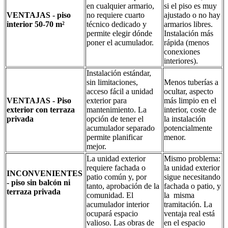
en cualquier armario,
si el piso es muy
VENTAJAS - piso
no requiere cuarto
ajustado o no hay
interior 50-70 m²
técnico dedicado y
armarios libres.
permite elegir dónde
Instalación más
poner el acumulador.
rápida (menos
conexiones
interiores).
Instalación estándar,
sin limitaciones,
Menos tuberías a
acceso fácil a unidad
ocultar, aspecto
VENTAJAS - Piso
exterior para
más limpio en el
exterior con terraza
mantenimiento. La
interior, coste de
privada
opción de tener el
la instalación
acumulador separado
potencialmente
permite planificar
menor.
mejor.
La unidad exterior
Mismo problema:
requiere fachada o
la unidad exterior
INCONVENIENTES
patio común y, por
sigue necesitando
- piso sin balcón ni
tanto, aprobación de la
fachada o patio, y
terraza privada
comunidad. El
la misma
acumulador interior
tramitación. La
ocupará espacio
ventaja real está
valioso. Las obras de
en el espacio