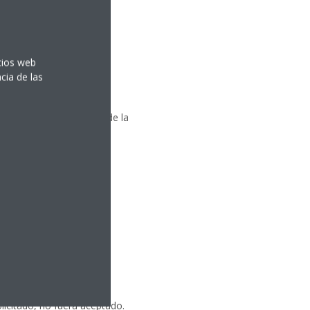
itios web
cia de las
e mercado en el momento de la
.
licitado, no fuera aceptado.