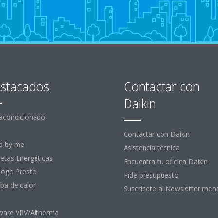
stacados
Contactar con
Daikin
 acondicionado
Contactar con Daikin
d by me
Asistencia técnica
uetas Energéticas
Encuentra tu oficina Daikin
logo Presto
Pide presupuesto
a de calor
Suscríbete al Newsletter men
ware VRV/Altherma