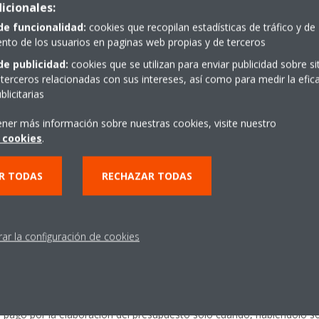
icionales:
de funcionalidad:
cookies que recopilan estadísticas de tráfico y de
os
to de los usuarios en paginas web propias y de terceros
de publicidad:
cookies que se utilizan para enviar publicidad sobre s
terceros relacionadas con sus intereses, así como para medir la efica
licitarias
ciones del precio de los gases refrigerantes, se aplicará la tarifa d
ener más información sobre nuestras cookies, visite nuestro
 cookies
.
umibles
R TODAS
RECHAZAR TODAS
de DAIKIN AC SPAIN S.A.
rar la configuración de cookies
(RDL 58/88)
presupuesto previo escrito de las reparaciones o serviciosque solicite
l pago por la elaboración del presupuesto sólo cuando, habiéndolo so