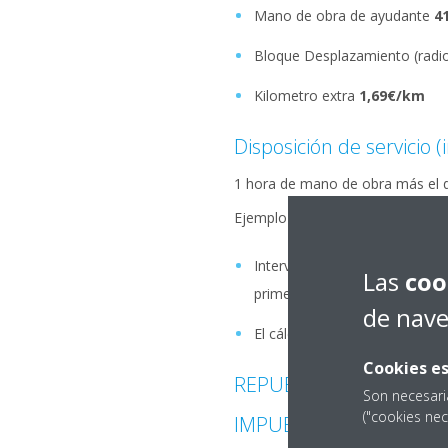
Mano de obra de ayudante
4
Bloque Desplazamiento (radi
Kilometro extra
1,69€/km
Disposición de servicio 
1 hora de mano de obra más el 
Ejemplo facturación desplazami
Intervención a 40 km de dista
Las
coo
primeros 30 km más la diferenc
de nav
El cálculo será 40 km -30 km 
Cookies es
REPUESTOS Y CONSUMIBLE
Son necesari
("cookies nec
IMPUESTOS: IVA incluido