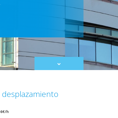
.
Scroll
to
content
 desplazamiento
36€/h