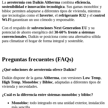
La
aerotermia con Daikin Altherma
combina
eficiencia,
sostenibilidad e innovación tecnológica
. Sus gamas monobloc y
bibloc permiten adaptarse a diferentes tipos de vivienda, mientras
que tecnologías como el
Inverter
, el
refrigerante R32
y el
control
Wi‑Fi
garantizan un uso cómodo y responsable.
Con el respaldo de
subvenciones Next Generation EU
y su
potencial de ahorro energético del
30‑60% frente a sistemas
convencionales
, Daikin se posiciona como una alternativa sólida
para climatizar el hogar de forma integral y sostenible.
Preguntas frecuentes (FAQs)
¿Qué soluciones de aerotermia ofrece Daikin?
Daikin dispone de la gama
Altherma
, con versiones
Low Temp
,
High Temp
,
Monobloc
y
Bibloc
, adaptadas a diferentes tipos de
vivienda y necesidades.
¿Cuál es la diferencia entre sistemas monobloc y bibloc?
Monobloc
: todo integrado en una unidad exterior, instalación
más sencilla.