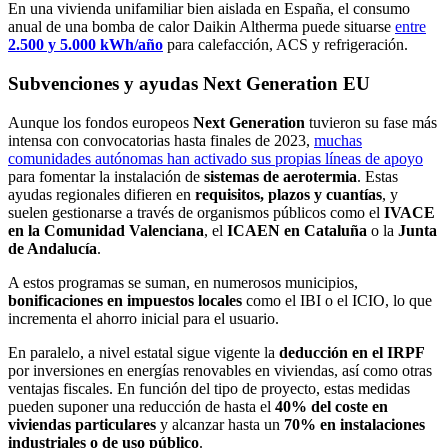
En una vivienda unifamiliar bien aislada en España, el consumo
anual de una bomba de calor Daikin Altherma puede situarse
entre
2.500 y 5.000 kWh/año
para calefacción, ACS y refrigeración.
Subvenciones y ayudas Next Generation EU
Aunque los fondos europeos
Next Generation
tuvieron su fase más
intensa con convocatorias hasta finales de 2023,
muchas
comunidades autónomas han activado sus propias líneas de apoyo
para fomentar la instalación de
sistemas de aerotermia
. Estas
ayudas regionales difieren en
requisitos, plazos y cuantías
, y
suelen gestionarse a través de organismos públicos como el
IVACE
en la Comunidad Valenciana
, el
ICAEN en Cataluña
o la
Junta
de Andalucía
.
A estos programas se suman, en numerosos municipios,
bonificaciones en impuestos locales
como el IBI o el ICIO, lo que
incrementa el ahorro inicial para el usuario.
En paralelo, a nivel estatal sigue vigente la
deducción en el IRPF
por inversiones en energías renovables en viviendas, así como otras
ventajas fiscales. En función del tipo de proyecto, estas medidas
pueden suponer una reducción de hasta el
40% del coste en
viviendas particulares
y alcanzar hasta un
70% en instalaciones
industriales o de uso público
.