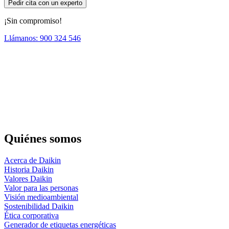
Pedir cita con un experto
¡Sin compromiso!
Llámanos: 900 324 546
Quiénes somos
Acerca de Daikin
Historia Daikin
Valores Daikin
Valor para las personas
Visión medioambiental
Sostenibilidad Daikin
Ética corporativa
Generador de etiquetas energéticas