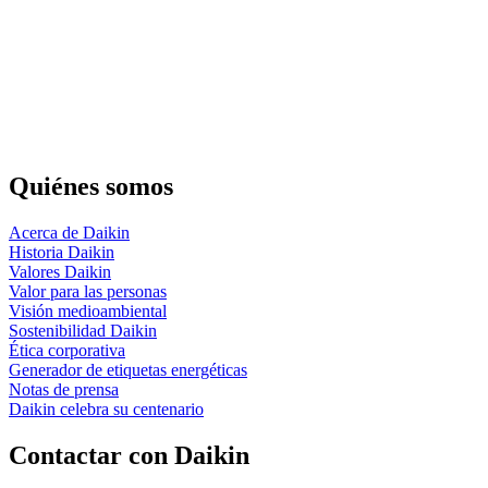
Quiénes somos
Acerca de Daikin
Historia Daikin
Valores Daikin
Valor para las personas
Visión medioambiental
Sostenibilidad Daikin
Ética corporativa
Generador de etiquetas energéticas
Notas de prensa
Daikin celebra su centenario
Contactar con Daikin