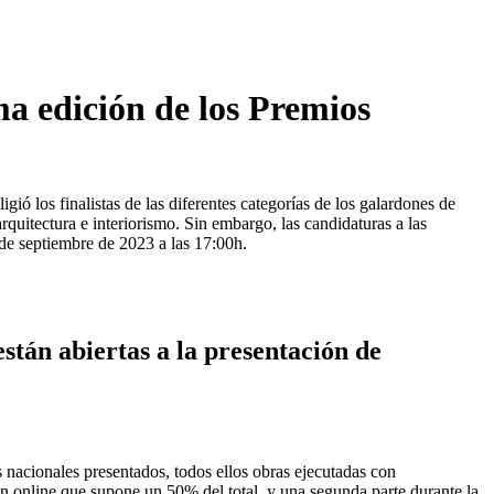
ma edición de los Premios
ió los finalistas de las diferentes categorías de los galardones de
arquitectura e interiorismo. Sin embargo, las candidaturas a las
5 de septiembre de 2023 a las 17:00h.
están abiertas a la presentación de
s nacionales presentados, todos ellos obras ejecutadas con
ión online que supone un 50% del total, y una segunda parte durante la