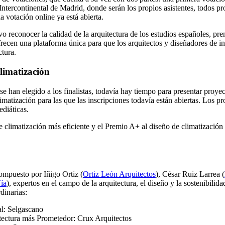
ercontinental de Madrid, donde serán los propios asistentes, todos prof
a votación online ya está abierta.
reconocer la calidad de la arquitectura de los estudios españoles, premia
ecen una plataforma única para que los arquitectos y diseñadores de inte
tura.
limatización
 se han elegido a los finalistas, todavía hay tiempo para presentar proy
limatización para las que las inscripciones todavía están abiertas. Los
ediáticas.
 climatización más eficiente y el Premio A+ al diseño de climatización b
ompuesto por Iñigo Ortiz (
Ortiz León Arquitectos
), César Ruiz Larrea (
ía
), expertos en el campo de la arquitectura, el diseño y la sostenibilida
dinarias:
al: Selgascano
tectura más Prometedor: Crux Arquitectos