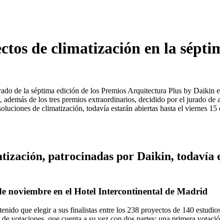
ctos de climatización en la sépti
do de la séptima edición de los Premios Arquitectura Plus by Daikin elig
n, además de los tres premios extraordinarios, decidido por el jurado de 
soluciones de climatización, todavía estarán abiertas hasta el viernes 1
atización, patrocinadas por Daikin, todavía 
e noviembre en el Hotel Intercontinental de Madrid
tenido que elegir a sus finalistas entre los 238 proyectos de 140 estudio
da de votaciones, que cuenta a su vez con dos partes: una primera votac