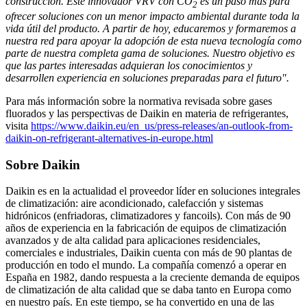
construcción. Este innovador VRV con CO
es un paso más para
2
ofrecer soluciones con un menor impacto ambiental durante toda la
vida útil del producto. A partir de hoy, educaremos y formaremos a
nuestra red para apoyar la adopción de esta nueva tecnología como
parte de nuestra completa gama de soluciones. Nuestro objetivo es
que las partes interesadas adquieran los conocimientos y
desarrollen experiencia en soluciones preparadas para el futuro".
Para más información sobre la normativa revisada sobre gases
fluorados y las perspectivas de Daikin en materia de refrigerantes,
visita
https://www.daikin.eu/en_us/press-releases/an-outlook-from-
daikin-on-refrigerant-alternatives-in-europe.html
Sobre Daikin
Daikin es en la actualidad el proveedor líder en soluciones integrales
de climatización: aire acondicionado, calefacción y sistemas
hidrónicos (enfriadoras, climatizadores y fancoils). Con más de 90
años de experiencia en la fabricación de equipos de climatización
avanzados y de alta calidad para aplicaciones residenciales,
comerciales e industriales, Daikin cuenta con más de 90 plantas de
producción en todo el mundo. La compañía comenzó a operar en
España en 1982, dando respuesta a la creciente demanda de equipos
de climatización de alta calidad que se daba tanto en Europa como
en nuestro país. En este tiempo, se ha convertido en una de las