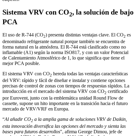
Sistema VRV con CO
, la solución de bajo
2
PCA
El uso de R-744 (CO
) presenta distintas ventajas clave. El CO
es
2
2
denominado refrigerante natural porque también se encuentra de
forma natural en la atmósfera. El R-744 está clasificado como no
inflamable (A1) según la norma ISO817, y con un valor Potencial
de Calentamiento Atmosférico de 1, lo que significa que tiene el
mejor PCA posible.
El sistema VRV con CO
hereda todas las ventajas características
2
del VRV: rápido y fácil de diseñar e instalar y contiene opciones
precisas de control de zonas con tiempos de respuestas rápidos. La
introducción en el mercado del sistema VRV con CO
certificado
2
por Eurovent, junto con la emblemática unidad Round Flow de
cassette, supone un hito importante en la transición hacia el futuro
mercado de VRV/VRF en Europa.
“
Al añadir CO
a la amplia gama de soluciones VRV de Daikin,
2
esta innovación diversifica las opciones del mercado y sienta las
bases para futuros desarrollos
", afirma George Dimou, jefe de