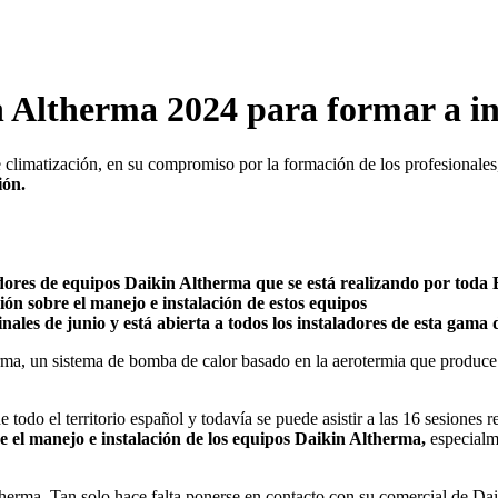
 Altherma 2024 para formar a ins
de climatización, en su compromiso por la formación de los profesionale
ión.
ores de equipos Daikin Altherma que se está realizando por toda
ón sobre el manejo e instalación de estos equipos
les de junio y está abierta a todos los instaladores de esta gama
ma, un sistema de bomba de calor basado en la aerotermia que produce 
odo el territorio español y todavía se puede asistir a las 16 sesiones re
e el manejo e instalación de los equipos Daikin Altherma,
especialm
therma. Tan solo hace falta ponerse en contacto con su comercial de Da