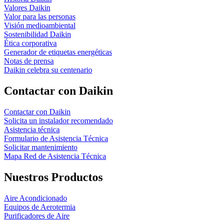
Valores Daikin
Valor para las personas
Visión medioambiental
Sostenibilidad Daikin
Ética corporativa
Generador de etiquetas energéticas
Notas de prensa
Daikin celebra su centenario
Contactar con Daikin
Contactar con Daikin
Solicita un instalador recomendado
Asistencia técnica
Formulario de Asistencia Técnica
Solicitar mantenimiento
Mapa Red de Asistencia Técnica
Nuestros Productos
Aire Acondicionado
Equipos de Aerotermia
Purificadores de Aire