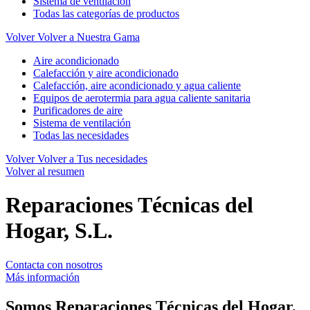
Sistema de ventilación
Todas las categorías de productos
Volver
Volver a Nuestra Gama
Aire acondicionado
Calefacción y aire acondicionado
Calefacción, aire acondicionado y agua caliente
Equipos de aerotermia para agua caliente sanitaria
Purificadores de aire
Sistema de ventilación
Todas las necesidades
Volver
Volver a Tus necesidades
Volver al resumen
Reparaciones Técnicas del
Hogar, S.L.
Contacta con nosotros
Más información
Somos
Reparaciones Técnicas del Hogar,