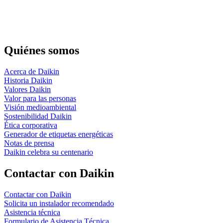
Quiénes somos
Acerca de Daikin
Historia Daikin
Valores Daikin
Valor para las personas
Visión medioambiental
Sostenibilidad Daikin
Ética corporativa
Generador de etiquetas energéticas
Notas de prensa
Daikin celebra su centenario
Contactar con Daikin
Contactar con Daikin
Solicita un instalador recomendado
Asistencia técnica
Formulario de Asistencia Técnica