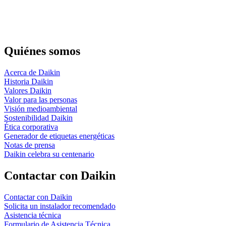
Quiénes somos
Acerca de Daikin
Historia Daikin
Valores Daikin
Valor para las personas
Visión medioambiental
Sostenibilidad Daikin
Ética corporativa
Generador de etiquetas energéticas
Notas de prensa
Daikin celebra su centenario
Contactar con Daikin
Contactar con Daikin
Solicita un instalador recomendado
Asistencia técnica
Formulario de Asistencia Técnica