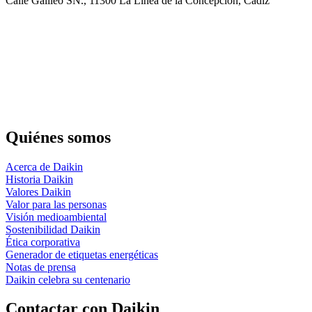
Calle Galileo SN., 11300 La Linea de la Concepción, Cádiz
Quiénes somos
Acerca de Daikin
Historia Daikin
Valores Daikin
Valor para las personas
Visión medioambiental
Sostenibilidad Daikin
Ética corporativa
Generador de etiquetas energéticas
Notas de prensa
Daikin celebra su centenario
Contactar con Daikin