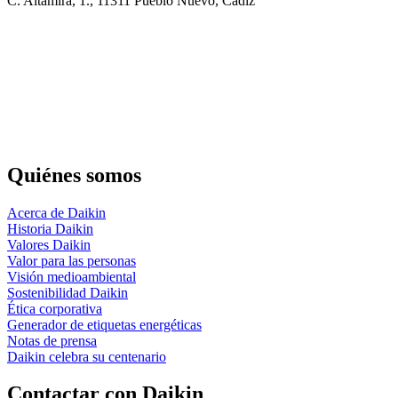
C. Altamira, 1., 11311 Pueblo Nuevo, Cádiz
Quiénes somos
Acerca de Daikin
Historia Daikin
Valores Daikin
Valor para las personas
Visión medioambiental
Sostenibilidad Daikin
Ética corporativa
Generador de etiquetas energéticas
Notas de prensa
Daikin celebra su centenario
Contactar con Daikin