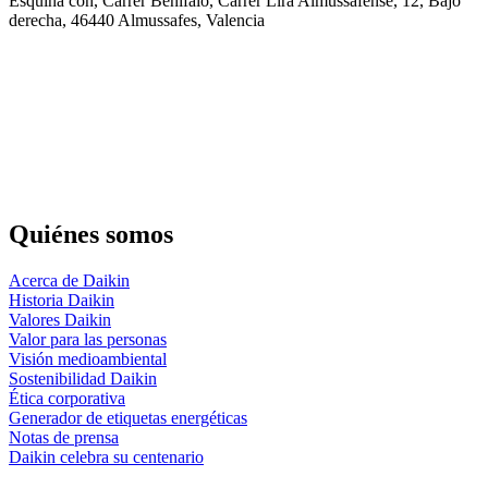
Esquina con, Carrer Benifaió, Carrer Lira Almussafense, 12, Bajo
derecha, 46440 Almussafes, Valencia
Quiénes somos
Acerca de Daikin
Historia Daikin
Valores Daikin
Valor para las personas
Visión medioambiental
Sostenibilidad Daikin
Ética corporativa
Generador de etiquetas energéticas
Notas de prensa
Daikin celebra su centenario