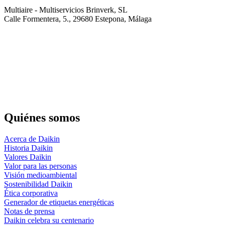
Multiaire - Multiservicios Brinverk, SL
Calle Formentera, 5., 29680 Estepona, Málaga
Quiénes somos
Acerca de Daikin
Historia Daikin
Valores Daikin
Valor para las personas
Visión medioambiental
Sostenibilidad Daikin
Ética corporativa
Generador de etiquetas energéticas
Notas de prensa
Daikin celebra su centenario