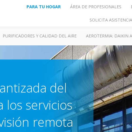
PARA TU HOGAR
ÁREA DE PROFESIONALES
SOLICITA ASISTENC
PURIFICADORES Y CALIDAD DEL AIRE
AEROTERMIA: DAIKIN
antizada del
 los servicios
visión remota