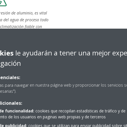
esión de aluminio, es vital
ta del agua de proceso todo
limatización fiable con
nimiento remotos para ayudarnos
problema de manera oportuna,"
 Gerente de Mantenimiento en
kies
le ayudarán a tener una mejor expe
Confiamos en los 100 años de
utación a la hora de innovar en
egación
ante los primeros 3 años de
ligentes de detección de fugas y
enciales:
n marcado la diferencia para
as para navegar en nuestra página web y proporcionar los servicios s
vidad operacional en nuestra
esarias").
icionales:
de funcionalidad:
cookies que recopilan estadísticas de tráfico y de
to de los usuarios en paginas web propias y de terceros
de publicidad:
cookies que se utilizan para enviar publicidad sobre s