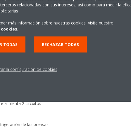
terceros relacionadas con sus intereses, así como para medir la efica
licitarias
lados
ener más información sobre nuestras cookies, visite nuestro
 cookies
.
cidad de refrigeración de 300
R TODAS
RECHAZAR TODAS
idad de refrigeración de 770
rar la configuración de cookies
icante
igeran un depósito de 5.000
e alimenta 2 circuitos
efrigeración de las prensas