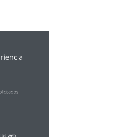
riencia
olicitados
itios web