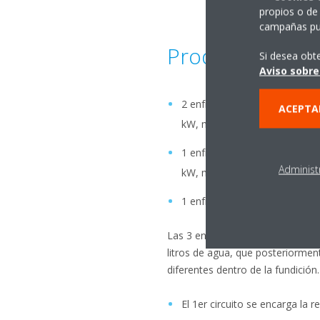
propios o de 
campañas pub
Productos insta
Si desea obt
Aviso sobre
2 enfriadoras Daikin con capa
ACEPTA
kW, modelo EWAD300TZ
1 enfriadora Daikin con capac
Administ
kW, modelo EWAD300TZ
1 enfriador seco de otro fabr
Las 3 enfriadoras de Daikin refr
litros de agua, que posteriorment
diferentes dentro de la fundición.
El 1er circuito se encarga la r