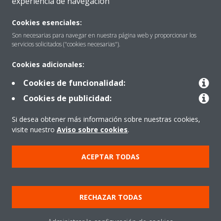
experiencia de navegación
Quiénes somos
Cookies esenciales:
Son necesarias para navegar en nuestra página web y proporcionar los
servicios solicitados ("cookies necesarias").
Destacados
Cookies adicionales:
Cookies de funcionalidad:
Contactar con Daikin
Cookies de publicidad:
Si desea obtener más información sobre nuestras cookies,
Nuestros Productos
visite nuestro
Aviso sobre cookies
.
ACEPTAR TODAS
Copyright © Daikin
Aviso Legal
Cookies
Política de Protección de Datos
RECHAZAR TODAS
Ética corporativa
Prensa
Data Act