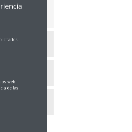
riencia
olicitados
itios web
cia de las