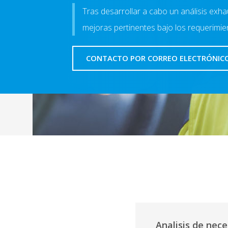
Tras desarrollar a cabo un análisis exhau
mejoras pertinentes bajo los requerimi
CONTACTO POR CORREO ELECTRÓNIC
Analisis de nec