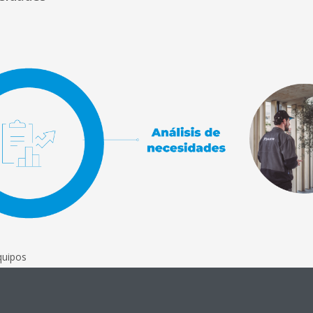
quipos
stalaciones
ipos para satisfacer mejoras de eﬁciencia y rendimiento