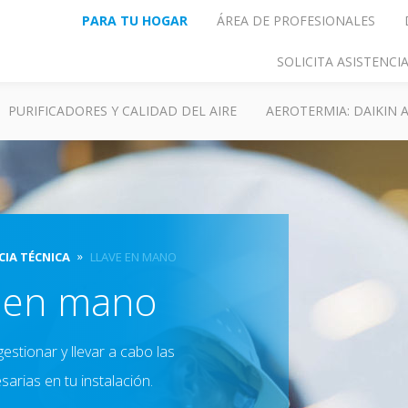
PARA TU HOGAR
ÁREA DE PROFESIONALES
SOLICITA ASISTENC
PURIFICADORES Y CALIDAD DEL AIRE
AEROTERMIA: DAIKIN
CIA TÉCNICA
LLAVE EN MANO
e en mano
estionar y llevar a cabo las
arias en tu instalación.