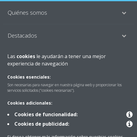
Quiénes somos
Destacados
Las
cookies
le ayudarán a tener una mejor
Contactar con Daikin
experiencia de navegación
Cookies esenciales:
Nuestros Productos
Son necesarias para navegar en nuestra página web y proporcionar los
servicios solicitados ("cookies necesarias").
Cookies adicionales:
Copyright © Daikin
Cookies de funcionalidad:
Aviso Legal
Cookies
Política de Protección de Datos
Cookies de publicidad:
Ética corporativa
Prensa
Data Act
Si desea obtener más información sobre nuestras cookies,