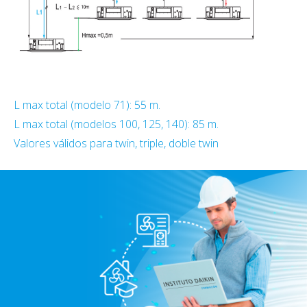
L max total (modelo 71): 55 m.
L max total (modelos 100, 125, 140): 85 m.
Valores válidos para twin, triple, doble twin