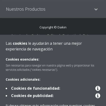
Nuestros Productos
Copyright © Daikin
Aviso Legal
Cookies
Política de Protección de Datos
Ética corporativa
Prensa
Data Act
Las
cookies
le ayudarán a tener una mejor
experiencia de navegación
Cookies esenciales:
Son necesarias para navegar en nuestra página web y proporcionar los
servicios solicitados ("cookies necesarias").
Cookies adicionales:
Cookies de funcionalidad:
Cookies de publicidad:
Si desea obtener más información sobre nuestras cookies,