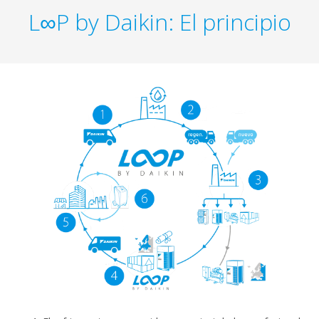
L∞P by Daikin: El principio