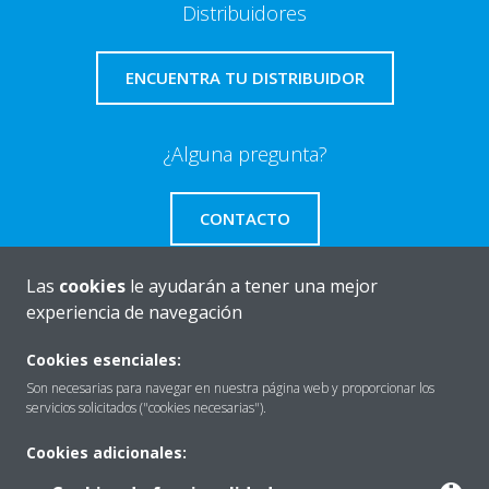
Distribuidores
ENCUENTRA TU DISTRIBUIDOR
¿Alguna pregunta?
CONTACTO
Las
cookies
le ayudarán a tener una mejor
experiencia de navegación
Quiénes somos
Cookies esenciales:
Son necesarias para navegar en nuestra página web y proporcionar los
servicios solicitados ("cookies necesarias").
Destacados
Cookies adicionales: