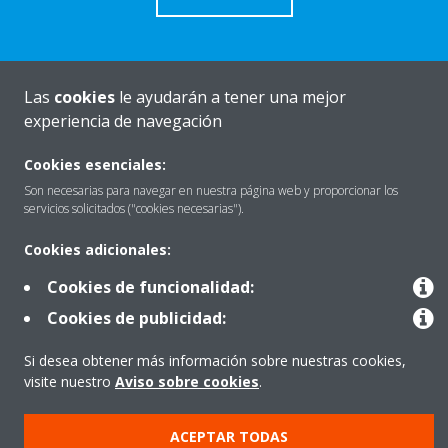
Las
cookies
le ayudarán a tener una mejor
Quiénes somos
experiencia de navegación
Cookies esenciales:
Destacados
Son necesarias para navegar en nuestra página web y proporcionar los
servicios solicitados ("cookies necesarias").
Cookies adicionales:
Contactar con Daikin
Cookies de funcionalidad:
Cookies de publicidad:
Nuestros Productos
Si desea obtener más información sobre nuestras cookies,
visite nuestro
Aviso sobre cookies
.
Copyright © Daikin
ACEPTAR TODAS