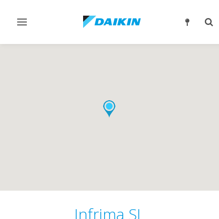
Alternar
Alt
navegación
bú
Infrima SL