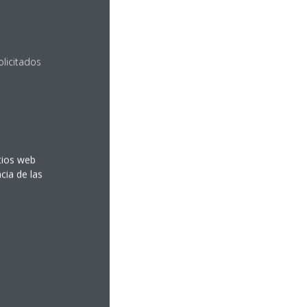
olicitados
itios web
cia de las