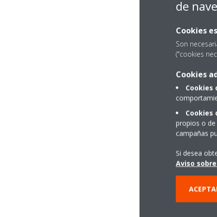
de nav
Cookies es
Son necesari
("cookies nec
Cookies ad
Cookies 
comportamien
Cookies 
propios o de 
campañas pub
Si desea obt
Aviso sobre
ACEPTA