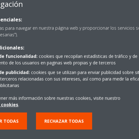
egación
enciales:
as para navegar en nuestra página web y proporcionar los servicios s
esarias").
icionales:
PIDE PRESUPUESTO
de funcionalidad:
cookies que recopilan estadísticas de tráfico y de
to de los usuarios en paginas web propias y de terceros
de publicidad:
cookies que se utilizan para enviar publicidad sobre s
terceros relacionadas con sus intereses, así como para medir la efica
licitarias
ener más información sobre nuestras cookies, visite nuestro
 cookies
.
R TODAS
RECHAZAR TODAS