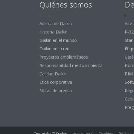
Quiénes somos
De
Acerca de Daikin
Aire
Historia Daikin
R-32
Daikin en el mundo
Stan
Daikin en la red
Etiq
Proyectos emblemáticos
Catá
Responsabilidad medioambiental
Bomb
Calidad Daikin
BIM
Ética corporativa
Soft
Notas de prensa
Regu
Certi
Preg
Copyright © Daikin
Aviso Legal
Cookies
Política