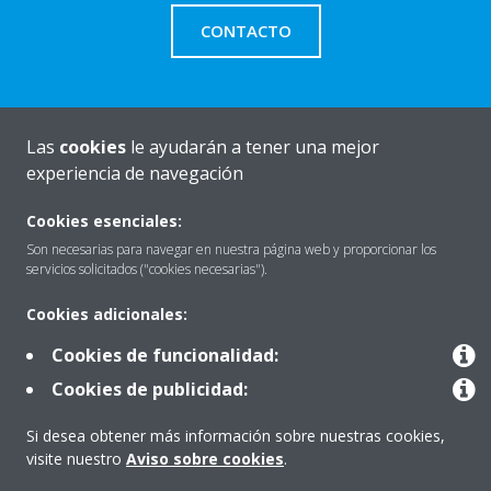
CONTACTO
Las
cookies
le ayudarán a tener una mejor
Quiénes somos
experiencia de navegación
Cookies esenciales:
Destacados
Son necesarias para navegar en nuestra página web y proporcionar los
servicios solicitados ("cookies necesarias").
Cookies adicionales:
Contactar con Daikin
Cookies de funcionalidad:
Cookies de publicidad:
Nuestros Productos
Si desea obtener más información sobre nuestras cookies,
visite nuestro
Aviso sobre cookies
.