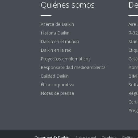
Quiénes somos
De
Acerca de Daikin
Aire
Historia Daikin
R-32
Daikin en el mundo
Stan
Daikin en la red
Etiq
Proyectos emblemáticos
Catá
Responsabilidad medioambiental
Bomb
Calidad Daikin
BIM
Ética corporativa
Soft
Notas de prensa
Regu
Certi
Preg
Copyright © Daikin
Aviso Legal
Cookies
Política