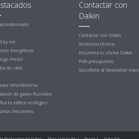
stacados
Contactar con
Daikin
 acondicionado
Contactar con Daikin
d by me
Asistencia técnica
uetas Energéticas
Encuentra tu oficina Daikin
logo Presto
Pide presupuesto
a de calor
Suscríbete al Newsletter men
ware VRV/Altherma
lación de gases fluorados
fica tu edifico ecológico
untas frecuentes
 de Protección de Datos
Ética corporativa
Prensa
Data Act