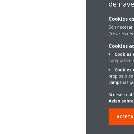
de nav
Cookies es
Son necesari
("cookies nec
Cookies ad
Cookies 
comportamien
Cookies 
propios o de 
campañas pub
Si desea obt
Aviso sobre
ACEPTA