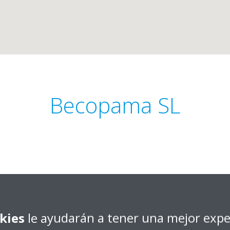
Becopama SL
a, 4
Obtener dirección
ada
kies
le ayudarán a tener una mejor expe