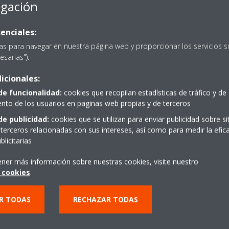
egación
enciales:
as para navegar en nuestra página web y proporcionar los servicios s
esarias").
icionales:
PIDE PRESUPUESTO
de funcionalidad:
cookies que recopilan estadísticas de tráfico y de
to de los usuarios en paginas web propias y de terceros
de publicidad:
cookies que se utilizan para enviar publicidad sobre s
terceros relacionadas con sus intereses, así como para medir la efica
licitarias
ener más información sobre nuestras cookies, visite nuestro
 cookies
.
R TODAS
RECHAZAR TODAS