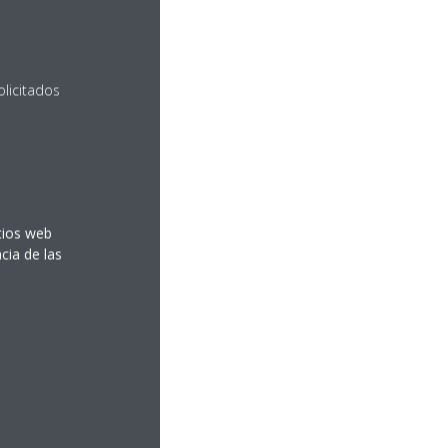
olicitados
itios web
cia de las