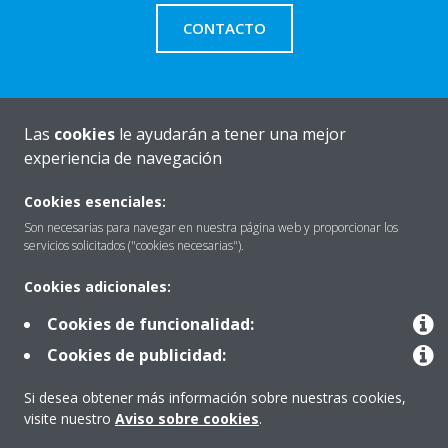
CONTACTO
Las
cookies
le ayudarán a tener una mejor
Quiénes somos
experiencia de navegación
Cookies esenciales:
Destacados
Son necesarias para navegar en nuestra página web y proporcionar los
servicios solicitados ("cookies necesarias").
Cookies adicionales:
Contactar con Daikin
Cookies de funcionalidad:
Cookies de publicidad:
Nuestros Productos
Si desea obtener más información sobre nuestras cookies,
visite nuestro
Aviso sobre cookies
.