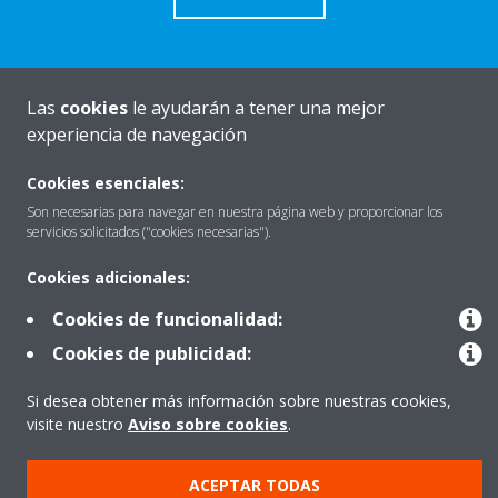
Las
cookies
le ayudarán a tener una mejor
Quiénes somos
experiencia de navegación
Cookies esenciales:
Destacados
Son necesarias para navegar en nuestra página web y proporcionar los
servicios solicitados ("cookies necesarias").
Cookies adicionales:
Contactar con Daikin
Cookies de funcionalidad:
Cookies de publicidad:
Nuestros Productos
Si desea obtener más información sobre nuestras cookies,
visite nuestro
Aviso sobre cookies
.
Copyright © Daikin
ACEPTAR TODAS