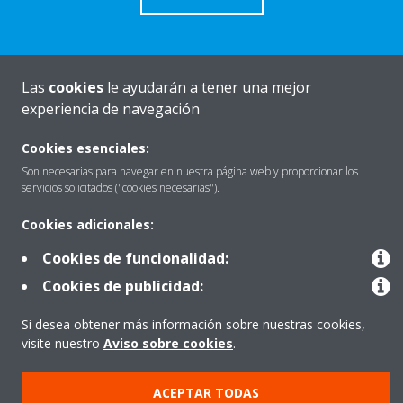
Las
cookies
le ayudarán a tener una mejor
Quiénes somos
experiencia de navegación
Cookies esenciales:
Destacados
Son necesarias para navegar en nuestra página web y proporcionar los
servicios solicitados ("cookies necesarias").
Cookies adicionales:
Contactar con Daikin
Cookies de funcionalidad:
Cookies de publicidad:
Nuestros Productos
Si desea obtener más información sobre nuestras cookies,
visite nuestro
Aviso sobre cookies
.
Copyright © Daikin
ACEPTAR TODAS