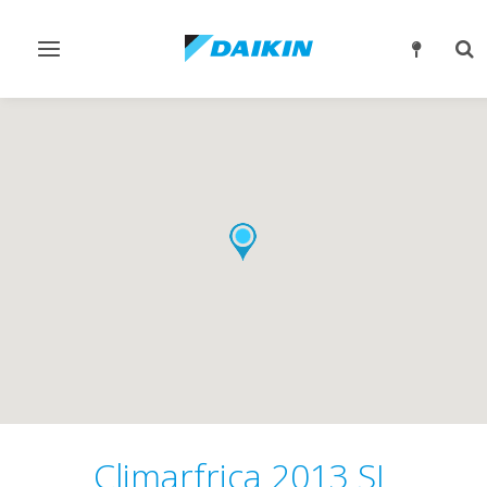
Alternar
Alt
navegación
bú
Climarfrica 2013 SL