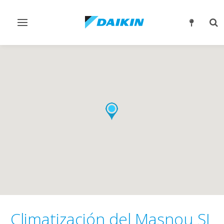
Alternar
Alt
navegación
bú
Climatización del Masnou SL