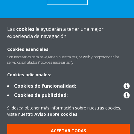
Las
cookies
le ayudarán a tener una mejor
Quiénes somos
experiencia de navegación
Cookies esenciales:
Destacados
Son necesarias para navegar en nuestra página web y proporcionar los
servicios solicitados ("cookies necesarias").
Cookies adicionales:
Contactar con Daikin
Cookies de funcionalidad:
Cookies de publicidad:
Nuestros Productos
Si desea obtener más información sobre nuestras cookies,
visite nuestro
Aviso sobre cookies
.
Copyright © Daikin
ACEPTAR TODAS