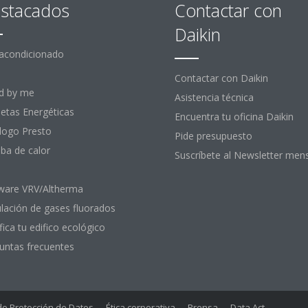
stacados
Contactar con
Daikin
 acondicionado
Contactar con Daikin
d by me
Asistencia técnica
uetas Energéticas
Encuentra tu oficina Daikin
logo Presto
Pide presupuesto
a de calor
Suscríbete al Newsletter men
ware VRV/Altherma
lación de gases fluorados
fica tu edifico ecológico
untas frecuentes
 de Protección de Datos
Ética corporativa
Prensa
Data Act