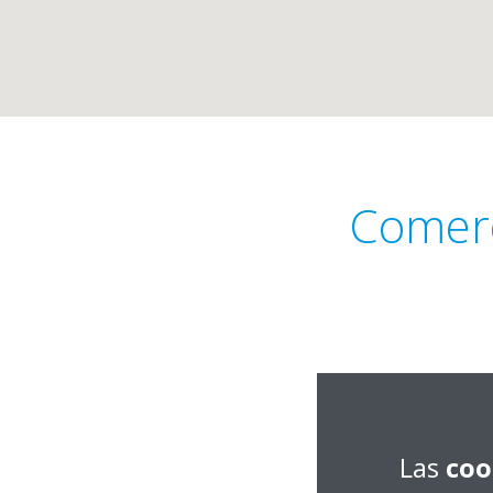
Comerc
Angustias, 51
21850 Villarrasa, H
Las
coo