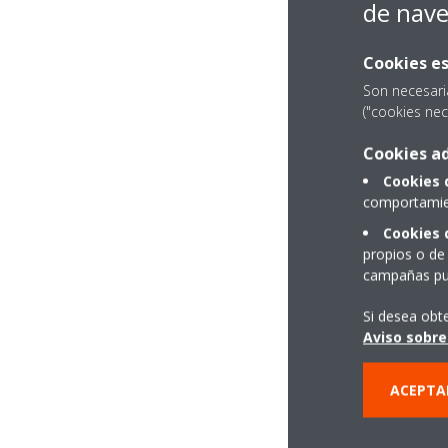
de nav
Cookies es
Son necesari
("cookies nec
Cookies ad
Cookies 
comportamien
Cookies 
propios o de 
campañas pub
Si desea obt
Aviso sobre
ACEPTA