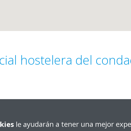
ial hostelera del cond
Obtener dirección
uelva
kies
le ayudarán a tener una mejor expe