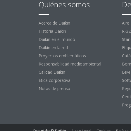
Quiénes somos
De
Acerca de Daikin
Aire
Historia Daikin
R-32
Daikin en el mundo
Stan
Daikin en la red
Etiq
Proyectos emblemáticos
Catá
Responsabilidad medioambiental
Bomb
Calidad Daikin
BIM
Ética corporativa
Soft
Notas de prensa
Regu
Certi
Preg
Copyright © Daikin
Aviso Legal
Cookies
Política