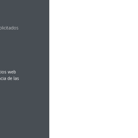
olicitados
itios web
cia de las