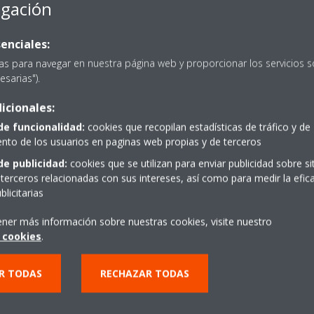
egación
enciales:
as para navegar en nuestra página web y proporcionar los servicios s
esarias").
icionales:
PIDE PRESUPUESTO
de funcionalidad:
cookies que recopilan estadísticas de tráfico y de
to de los usuarios en paginas web propias y de terceros
de publicidad:
cookies que se utilizan para enviar publicidad sobre s
terceros relacionadas con sus intereses, así como para medir la efica
licitarias
ener más información sobre nuestras cookies, visite nuestro
 cookies
.
R TODAS
RECHAZAR TODAS